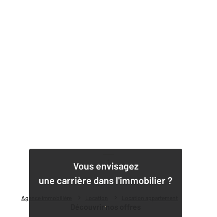
1
Vous envisagez
une carrière dans l'immobilier ?
Agence immobilière
Location
Location appartement
Découvrir nos offres