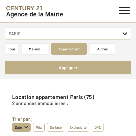
CENTURY 21
Agence de la Mairie
PARIS
Tous
Maison
Appartement
Autres
Appliquer
Location appartement Paris (75)
2 annonces immobilières :
Trier par :
Date
Prix
Surface
Exclusivité
DPE