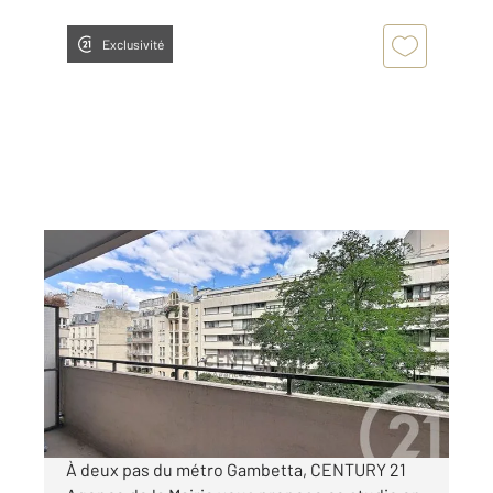
Exclusivité
PARIS 75020
2
27,01 m
, 1 pièce
Ref : 1882
Appartement F1 à louer
1 104,77 €
par mois charges comprises
À deux pas du métro Gambetta, CENTURY 21